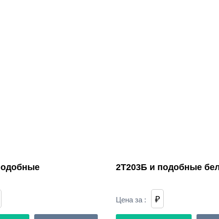
подобные
2Т203Б и подобные бе
₽
Цена за
: