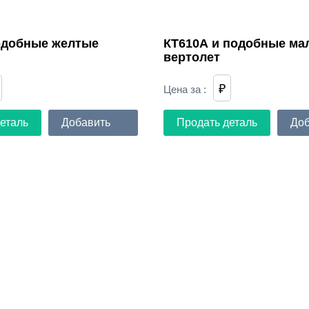
одобные желтые
КТ610А и подобные ма
вертолет
₽
Цена за
:
еталь
Добавить
Продать деталь
Доб