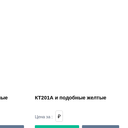
лые
КТ201А и подобные желтые
₽
Цена за
: