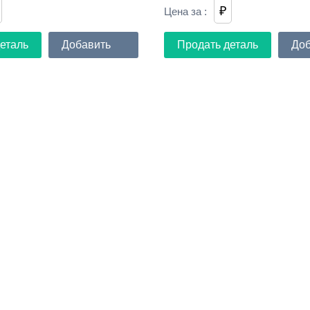
₽
Цена за
:
еталь
Добавить
Продать деталь
Доб