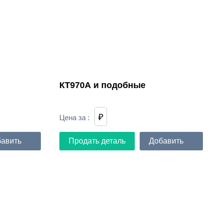
КТ970А и подобные
₽
Цена за
:
авить
Продать деталь
Добавить