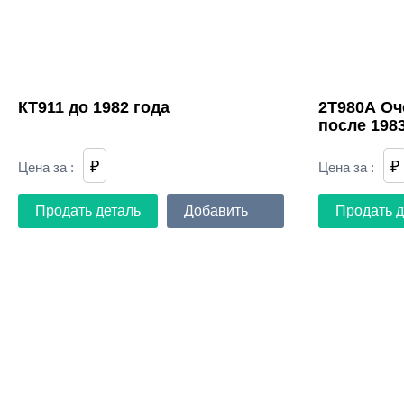
КТ911 до 1982 года
2Т980А Оч
после 1983
₽
₽
Цена за
:
Цена за
:
Продать деталь
Добавить
Продать д