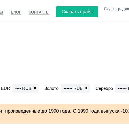
Скупка ради
Скачать прайс
ТЫ
БЛОГ
КОНТАКТЫ
Транзисторы
EUR
---- RUB
Золото
------ RUB
Серебро
-----
, произведенные до 1990 года. С 1990 года выпуска -10%