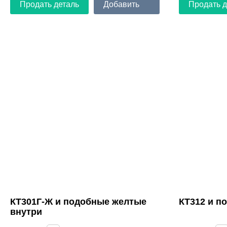
Продать деталь
Добавить
Продать д
КТ301Г-Ж и подобные желтые
КТ312 и п
внутри