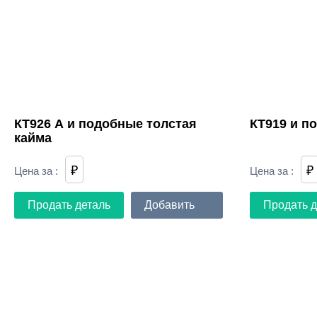
КТ926 А и подобные толстая
КТ919 и п
кайма
₽
₽
Цена за
:
Цена за
:
Продать деталь
Добавить
Продать д