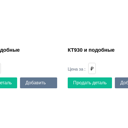
одобные
КТ930 и подобные
₽
Цена за
:
еталь
Добавить
Продать деталь
Доб