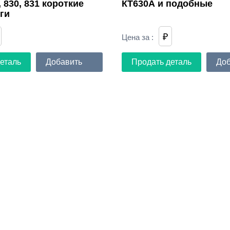
, 830, 831 короткие
КТ630А и подобные
ги
₽
Цена за
:
еталь
Добавить
Продать деталь
Доб