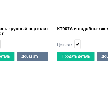
ень крупный вертолет
КТ907А и подобные же
 г
₽
Цена за
:
еталь
Добавить
Продать деталь
Доб