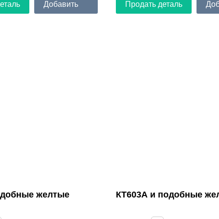
еталь
Добавить
Продать деталь
Доб
одобные желтые
КТ603А и подобные же