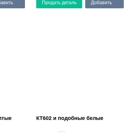
авить
Продать деталь
Добавить
лтые
КТ602 и подобные белые