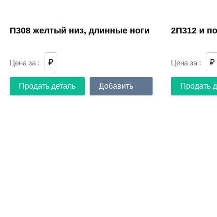
П308 желтый низ, длинные ноги
2П312 и п
₽
₽
Цена за
:
Цена за
:
Продать деталь
Добавить
Продать д