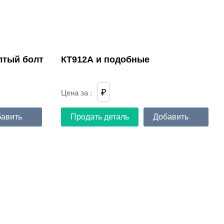
лтый болт
КТ912А и подобные
₽
Цена за
:
авить
Продать деталь
Добавить