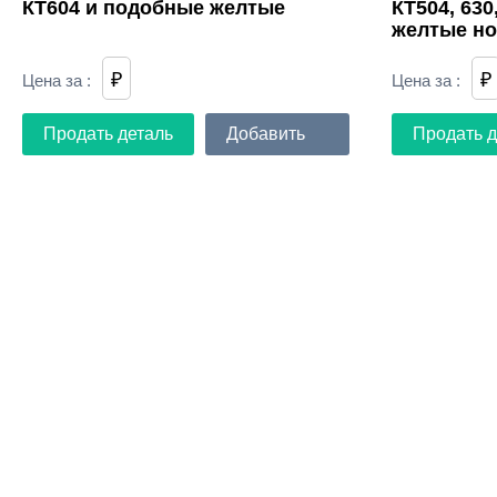
КТ604 и подобные желтые
КТ504, 630
желтые но
₽
₽
Цена за
:
Цена за
:
Продать деталь
Добавить
Продать д