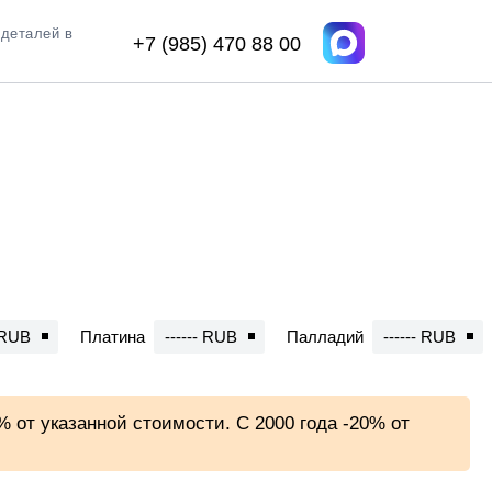
одеталей в
+7 (985) 470 88 00
- RUB
Платина
------ RUB
Палладий
------ RUB
 от указанной стоимости. С 2000 года -20% от