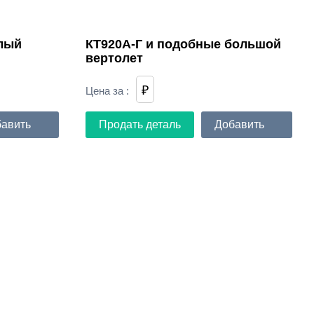
лый
КТ920А-Г и подобные большой
вертолет
₽
Цена за
:
авить
Продать деталь
Добавить