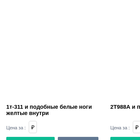
1т-311 и подобные белые ноги
2Т988А и 
желтые внутри
₽
₽
Цена за
:
Цена за
: